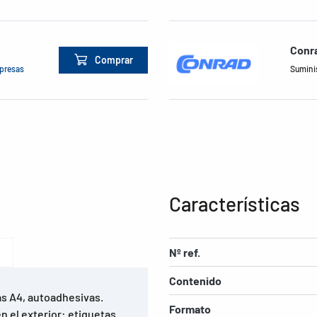
Conra
Comprar
mpresas
Suminis
Características
Nº ref.
Contenido
as A4, autoadhesivas.
Formato
n el exterior: etiquetas