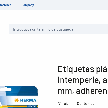
Machines
Company
Buscar
Etiquetas plá
intemperie, a
mm, adherenc
Nº ref.
Contenido