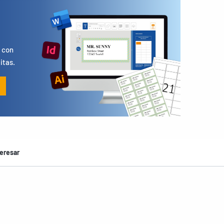
s
 con
itas.
eresar