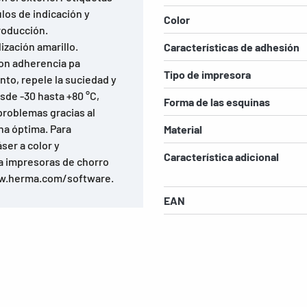
los de indicación y
Color
producción.
ización amarillo.
Características de adhesión
 con adherencia pa
Tipo de impresora
nto, repele la suciedad y
esde -30 hasta +80 °C,
Forma de las esquinas
problemas gracias al
na óptima. Para
Material
ser a color y
Característica adicional
a impresoras de chorro
www.herma.com/software.
EAN