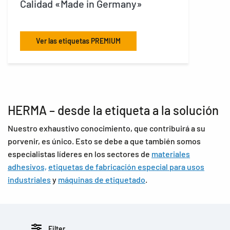
Calidad «Made in Germany»
Pa
Ver las etiquetas PREMIUM
HERMA – desde la etiqueta a la solución
Nuestro exhaustivo conocimiento, que contribuirá a su
porvenir, es único. Esto se debe a que también somos
especialistas líderes en los sectores de
materiales
adhesivos,
etiquetas de fabricación especial para usos
industriales
y
máquinas de etiquetado
.
Filter