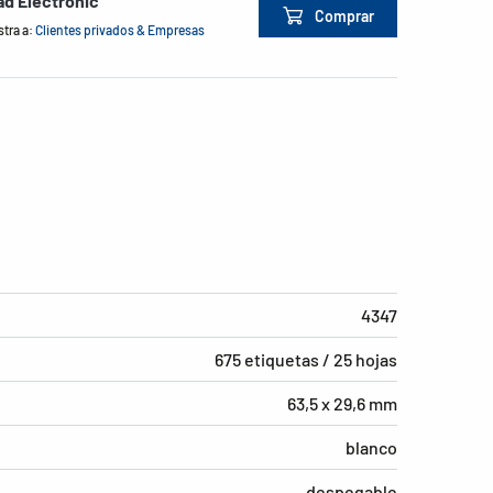
d Electronic
Comprar
tra a:
Clientes privados & Empresas
4347
675 etiquetas / 25 hojas
63,5 x 29,6 mm
blanco
despegable