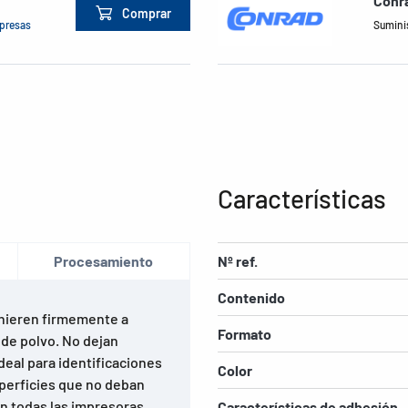
Conra
Comprar
mpresas
Suminis
Características
Procesamiento
Nº ref.
Contenido
dhieren firmemente a
Formato
e de polvo. No dejan
deal para identificaciones
Color
uperficies que no deban
n todas las impresoras
Características de adhesión