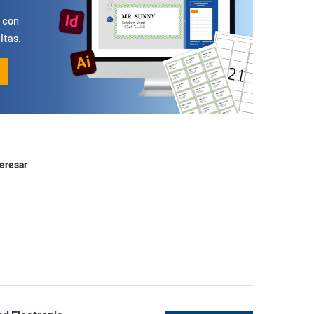
 con
itas.
eresar