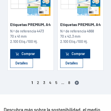
Etiquetas PREMIUM, A4
Etiquetas PREMIUM, A4
N.º de referencia
4473
N.º de referencia
4668
70 x 41 mm
70 x 42,3 mm
2.100 Etiq./100 Hj.
2.100 Etiq./100 Hj.
Comprar
Comprar
Detalles
Detalles
1
2
3
4
5
...
8
Descubra más sobre la sostenibilidad, el medio