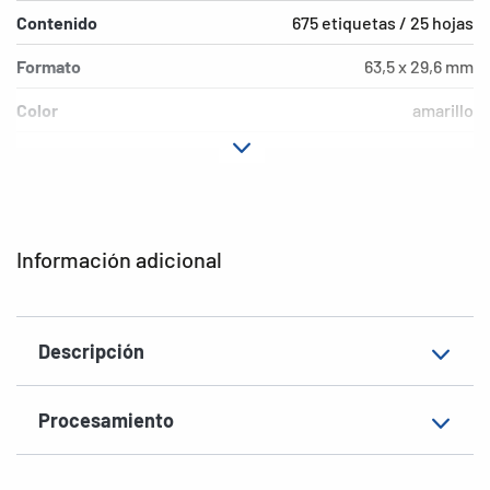
Contenido
675 etiquetas / 25 hojas
Formato
63,5 x 29,6 mm
Color
amarillo
Características de
adherencia fuerte
adhesión
Tipo de impresora
Laser, Copy
Información adicional
Forma de las esquinas
redondeadas
Material
Lámina, mate
Descripción
Característica
resist. intemperie, resist. agua de
adicional
mar
Procesamiento
EAN
4008705080316