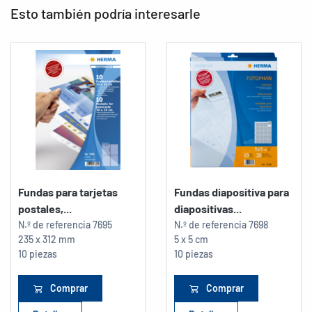
Esto también podría interesarle
Fundas para tarjetas
Fundas diapositiva para
postales,...
diapositivas...
N.º de referencia
7695
N.º de referencia
7698
235 x 312 mm
5 x 5 cm
10 piezas
10 piezas
Comprar
Comprar