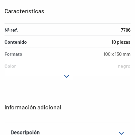
Características
Nº ref.
7786
Contenido
10 piezas
Formato
100 x 150 mm
Color
negro
Material
Polipropileno (PP)
Medio ambiente
libre de PVC
EAN
4008705077866
Información adicional
Descripción