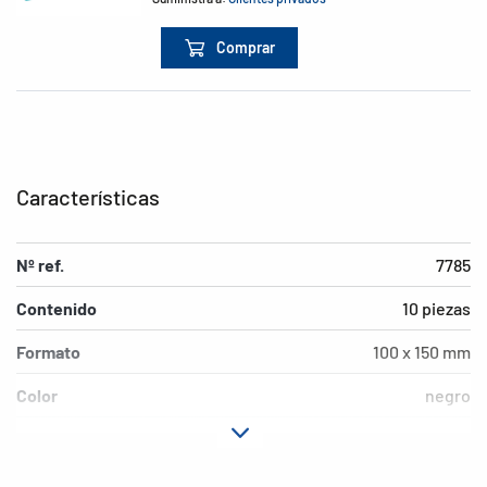
Comprar
Características
Nº ref.
7785
Contenido
10 piezas
Formato
100 x 150 mm
Color
negro
Material
Polipropileno (PP)
Medio ambiente
libre de PVC