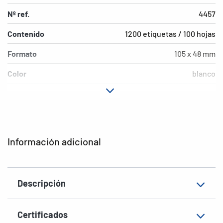
Nº ref.
4457
Contenido
1200 etiquetas / 100 hojas
Formato
105 x 48 mm
Color
blanco
Características de
permanente
adhesión
Tipo de impresora
Laser, Copy, Ink
Información adicional
Forma de las esquinas
agudas
Material
Papel, mate
Descripción
EAN
4008705044578
Certificados