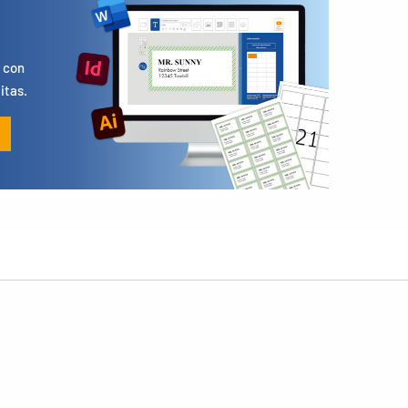
s
 con
itas.