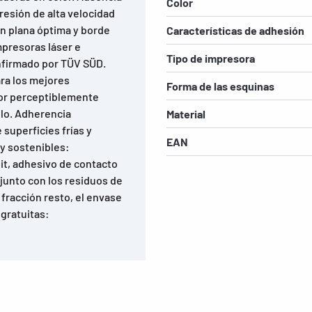
Color
resión de alta velocidad
ón plana óptima y borde
Características de adhesión
mpresoras láser e
Tipo de impresora
onfirmado por TÜV SÜD.
ara los mejores
Forma de las esquinas
sor perceptiblemente
llo. Adherencia
Material
superficies frías y
EAN
y sostenibles:
dit, adhesivo de contacto
 junto con los residuos de
fracción resto, el envase
 gratuitas: