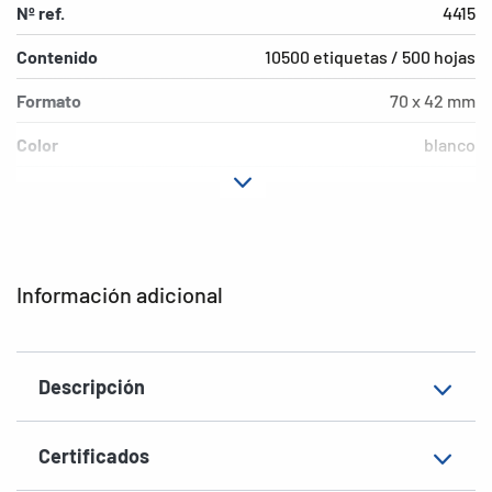
Nº ref.
4415
Contenido
10500 etiquetas / 500 hojas
Formato
70 x 42 mm
Color
blanco
Características de
permanente
adhesión
Tipo de impresora
Laser, Copy, Ink
Información adicional
Forma de las esquinas
agudas
Material
Papel, mate
Descripción
EAN
4008705044158
Certificados