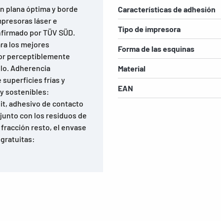
ón plana óptima y borde
Características de adhesión
mpresoras láser e
Tipo de impresora
onfirmado por TÜV SÜD.
ara los mejores
Forma de las esquinas
sor perceptiblemente
llo. Adherencia
Material
superficies frías y
EAN
y sostenibles:
dit, adhesivo de contacto
 junto con los residuos de
fracción resto, el envase
 gratuitas: