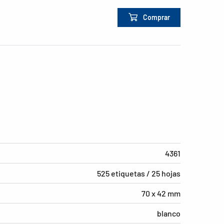
Comprar
4361
525 etiquetas / 25 hojas
70 x 42 mm
blanco