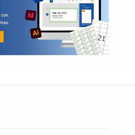
s
 con
itas.