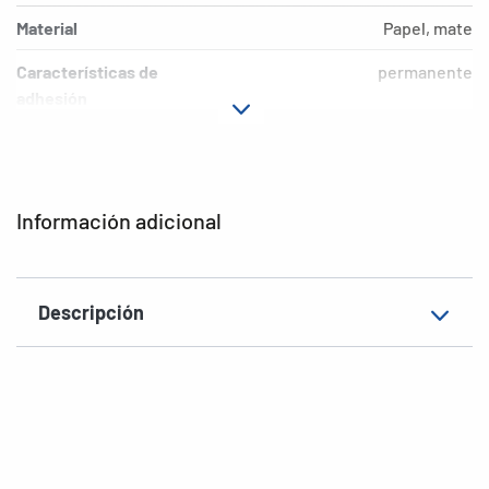
Material
Papel, mate
Características de
permanente
adhesión
Motivo
1-240
EAN
4008705041249
Información adicional
Descripción