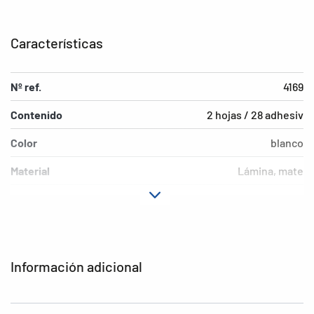
Características
Nº ref.
4169
Contenido
2 hojas / 28 adhesiv
Color
blanco
Material
Lámina, mate
Características de
permanente
adhesión
Versión
Resistente a la intemperie
Información adicional
Motivo
Letras A-Z
EAN
4008705041690