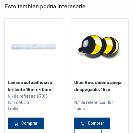
Esto también podría interesarle
Lámina autoadhesiva
Glue Bee, diseño abeja,
brillante 15m x 40cm
despegable, 15 m
N.º de referencia
7015
15m x 40cm
N.º de referencia
1104
1 rollo
1 pieza
Comprar
Comprar