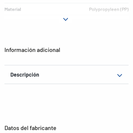
Material
Polypropyleen (PP)
Versión
niet-klevende
EAN
4008705073899
Información adicional
Descripción
Datos del fabricante