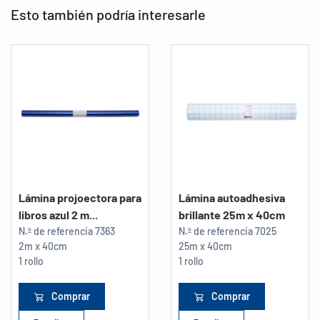
Esto también podría interesarle
Lámina projoectora para
Lámina autoadhesiva
libros azul 2 m...
brillante 25m x 40cm
N.º de referencia
7363
N.º de referencia
7025
2m x 40cm
25m x 40cm
1 rollo
1 rollo
Comprar
Comprar