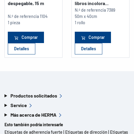
despegable, 15 m
libros incolora...
N.º de referencia
7389
N.º de referencia
1104
50m x 40cm
1 pieza
1 rollo
Comprar
Comprar
Detalles
Detalles
Productos solicitados
Service
Más acerca de HERMA
Esto también podría interesarle
Etiquetas de adherencia fuerte
|
Etiquetas de dirección
|
Etiquetas