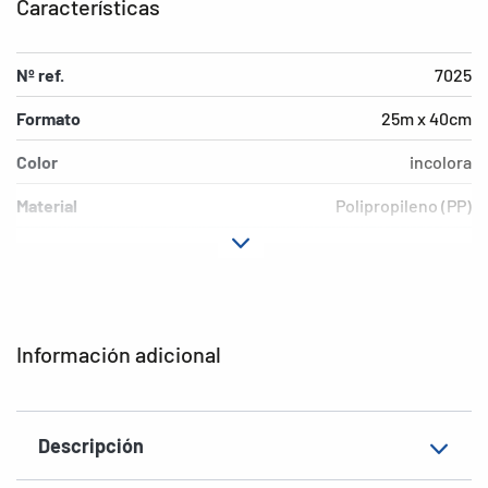
Características
Nº ref.
7025
Formato
25m x 40cm
Color
incolora
Material
Polipropileno (PP)
Versión
autoadhesiva
Superficie
brillante
EAN
4008705070256
Información adicional
Descripción