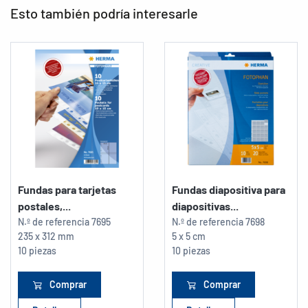
Esto también podría interesarle
Fundas para tarjetas
Fundas diapositiva para
postales,...
diapositivas...
N.º de referencia
7695
N.º de referencia
7698
235 x 312 mm
5 x 5 cm
10 piezas
10 piezas
Comprar
Comprar