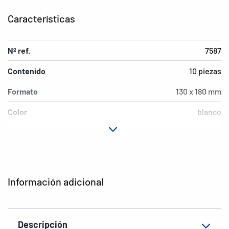
Características
Nº ref.
7587
Contenido
10 piezas
Formato
130 x 180 mm
Color
blanco
Material
Polipropileno (PP)
Medio ambiente
libre de PVC
EAN
4008705075879
Información adicional
Descripción