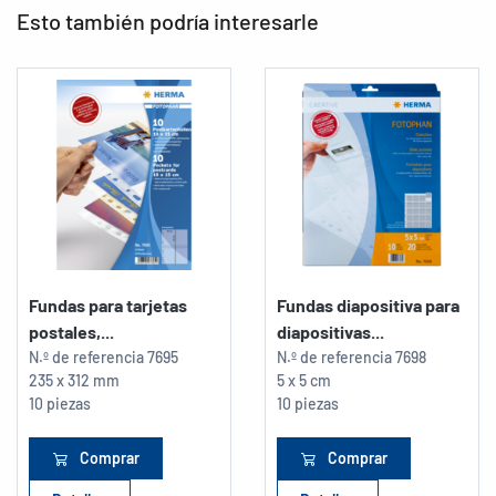
Esto también podría interesarle
Fundas para tarjetas
Fundas diapositiva para
postales,...
diapositivas...
N.º de referencia
7695
N.º de referencia
7698
235 x 312 mm
5 x 5 cm
10 piezas
10 piezas
Comprar
Comprar