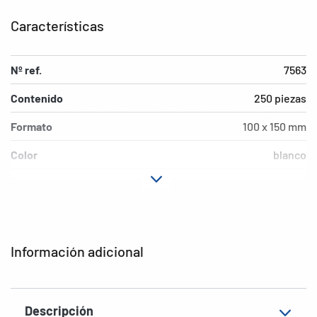
Características
Nº ref.
7563
Contenido
250 piezas
Formato
100 x 150 mm
Color
blanco
Material
Polipropileno (PP)
Medio ambiente
libre de PVC
EAN
4008705075633
Información adicional
Descripción