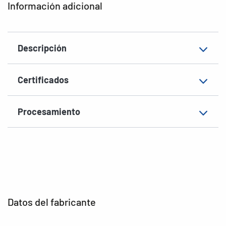
Información adicional
Forma de las esquinas
redondeadas
Material
Papel, mate
Descripción
EAN
4008705101073
Certificados
Procesamiento
Datos del fabricante