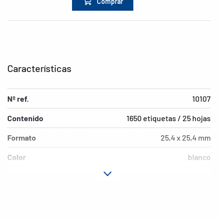
Comprar
Características
Nº ref.
10107
Contenido
1650 etiquetas / 25 hojas
Formato
25,4 x 25,4 mm
Color
blanco
Características de
despegable
adhesión
Tipo de impresora
Laser, Copy, Ink