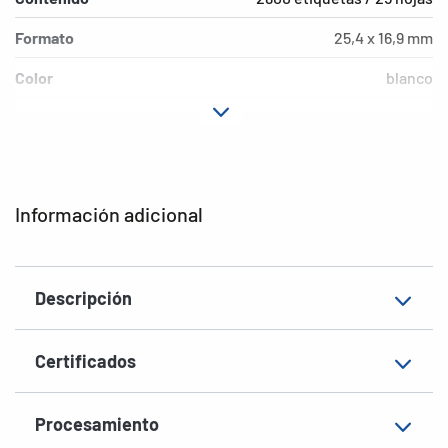
Formato
25,4 x 16,9 mm
Color
blanco
Características de
adherencia extremada
adhesión
Tipo de impresora
Laser, Copy, Ink
Información adicional
Forma de las esquinas
redondeadas
Material
Papel, mate
Descripción
EAN
4008705109161
Certificados
Procesamiento