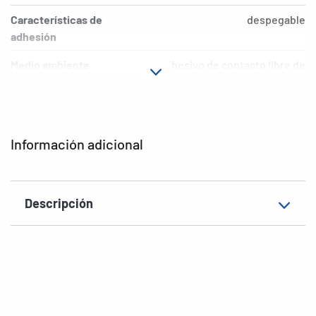
Características de
despegable
adhesión
Medio ambiente
adhesivo de contacto libre de
ácidos ni
EAN
4008705010610
Información adicional
Descripción