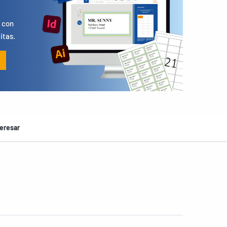
s
 con
itas.
eresar