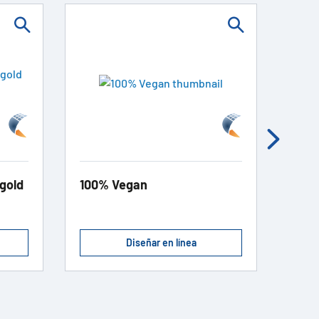
gold
100% Vegan
Save
Diseñar en línea