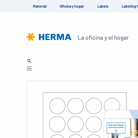
Material
Oficina y hogar
Labels
Labeling 
La oficina y el hogar