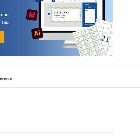
s
 con
itas.
eresar