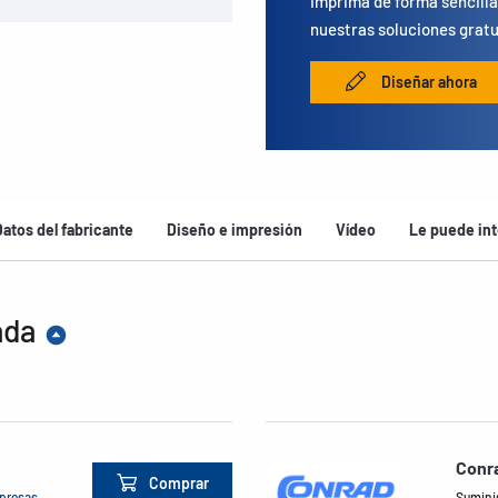
Imprima de forma sencilla
nuestras soluciones gratu
Diseñar ahora
Datos del fabricante
Diseño e impresión
Vídeo
Le puede int
ada
Conra
Comprar
mpresas
Suminis