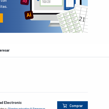
 con
itas.
eresar
d Electronic
Comprar
tra a:
Clientes privados & Empresas