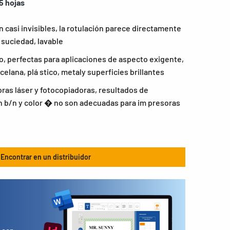
5 hojas
 casi invisibles, la rotulación parece directamente
 suciedad, lavable
llo, perfectas para aplicaciones de aspecto exigente,
celana, plá stico, metaly superficies brillantes
as láser y fotocopiadoras, resultados de
 b/n y color � no son adecuadas para im presoras
Encontrar en un distribuidor
s