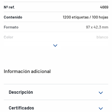
Nº ref.
4669
Contenido
1200 etiquetas / 100 hojas
Formato
97 x 42,3 mm
Color
blanco
Características de
permanente
adhesión
Tipo de impresora
Laser, Copy, Ink
Información adicional
Forma de las esquinas
agudas
Material
Papel, mate
Descripción
EAN
4008705046695
Certificados