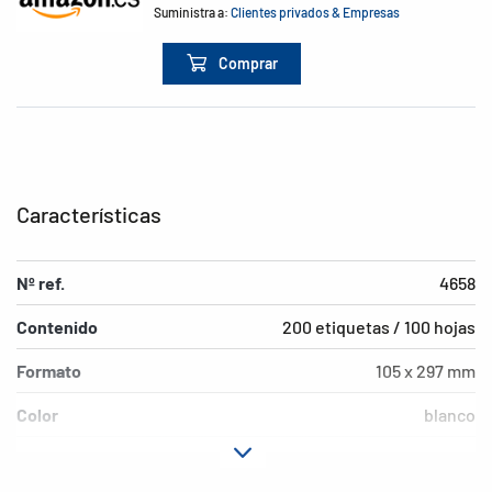
Suministra a:
Clientes privados & Empresas
Comprar
Características
Nº ref.
4658
Contenido
200 etiquetas / 100 hojas
Formato
105 x 297 mm
Color
blanco
Características de
permanente
adhesión