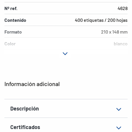
Nº ref.
4628
Contenido
400 etiquetas / 200 hojas
Formato
210 x 148 mm
Color
blanco
Características de
permanente
adhesión
Tipo de impresora
Laser, Copy, Ink
Información adicional
Forma de las esquinas
agudas
Material
Papel, mate
Descripción
EAN
4008705046282
Certificados