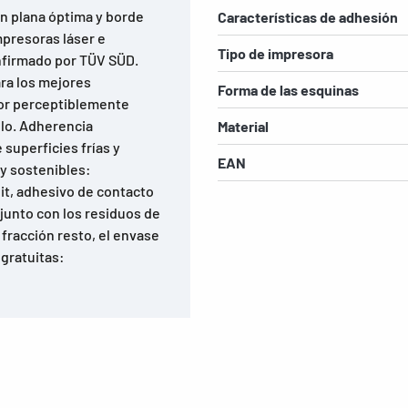
ón plana óptima y borde
Características de adhesión
mpresoras láser e
Tipo de impresora
onfirmado por TÜV SÜD.
ara los mejores
Forma de las esquinas
sor perceptiblemente
llo. Adherencia
Material
superficies frías y
EAN
y sostenibles:
dit, adhesivo de contacto
 junto con los residuos de
fracción resto, el envase
 gratuitas: