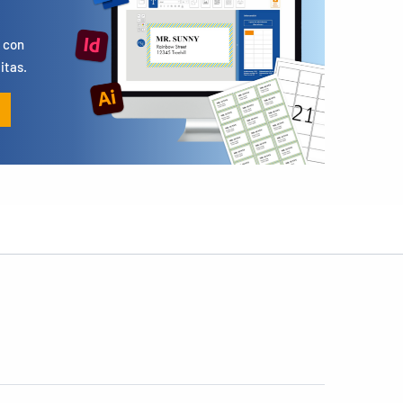
s
 con
itas.