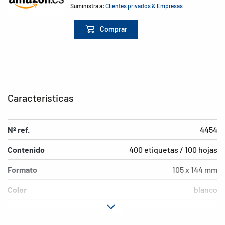
Suministra a:
Clientes privados & Empresas
Comprar
Características
Nº ref.
4454
Contenido
400 etiquetas / 100 hojas
Formato
105 x 144 mm
Color
blanco
Características de
permanente
adhesión