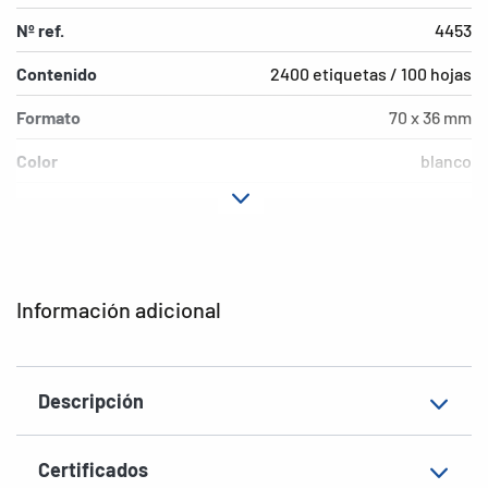
Nº ref.
4453
Contenido
2400 etiquetas / 100 hojas
Formato
70 x 36 mm
Color
blanco
Características de
permanente
adhesión
Tipo de impresora
Laser, Copy, Ink
Información adicional
Forma de las esquinas
agudas
Material
Papel, mate
Descripción
EAN
4008705044530
Certificados