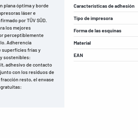
ón plana óptima y borde
Características de adhesión
mpresoras láser e
Tipo de impresora
onfirmado por TÜV SÜD.
ara los mejores
Forma de las esquinas
sor perceptiblemente
llo. Adherencia
Material
superficies frías y
EAN
y sostenibles:
dit, adhesivo de contacto
 junto con los residuos de
fracción resto, el envase
 gratuitas: