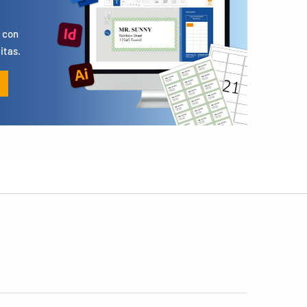
s
 con
itas.