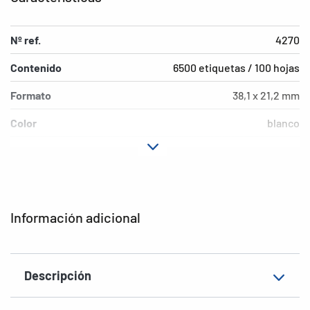
Nº ref.
4270
Contenido
6500 etiquetas / 100 hojas
Formato
38,1 x 21,2 mm
Color
blanco
Características de
permanente
adhesión
Tipo de impresora
Laser, Copy, Ink
Información adicional
Forma de las esquinas
agudas
Material
Papel, mate
Descripción
EAN
4008705042703