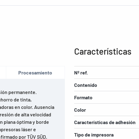
Características
Procesamiento
Nº ref.
Contenido
sión permanente.
Formato
horro de tinta,
adoras en color. Ausencia
Color
resión de alta velocidad
ón plana óptima y borde
Características de adhesión
mpresoras láser e
Tipo de impresora
onfirmado por TÜV SÜD.