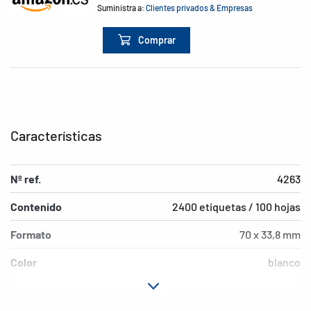
Suministra a:
Clientes privados & Empresas
Comprar
Características
Nº ref.
4263
Contenido
2400 etiquetas / 100 hojas
Formato
70 x 33,8 mm
Color
blanco
Características de
permanente
adhesión