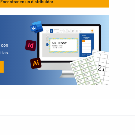
Encontrar en un distribuidor
s
 con
itas.