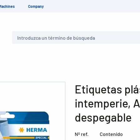
Machines
Company
Buscar
Etiquetas plá
intemperie, A
despegable
Nº ref.
Contenido