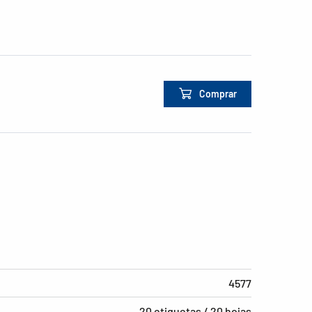
Comprar
4577
20 etiquetas / 20 hojas