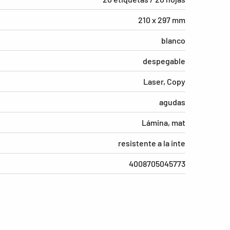
210 x 297 mm
blanco
despegable
Laser, Copy
agudas
Lámina, mat
resistente a la inte
4008705045773