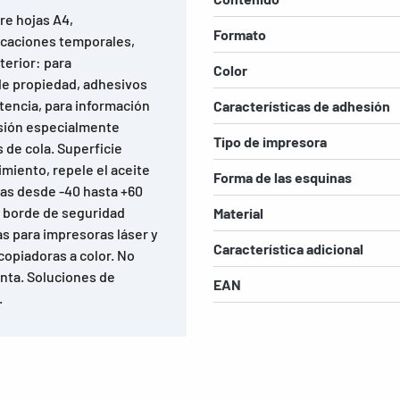
re hojas A4,
Formato
ficaciones temporales,
terior: para
Color
de propiedad, adhesivos
tencia, para información
Características de adhesión
esión especialmente
Tipo de impresora
 de cola. Superficie
imiento, repele el aceite
Forma de las esquinas
ras desde -40 hasta +60
l borde de seguridad
Material
as para impresoras láser y
Característica adicional
copiadoras a color. No
inta. Soluciones de
EAN
.