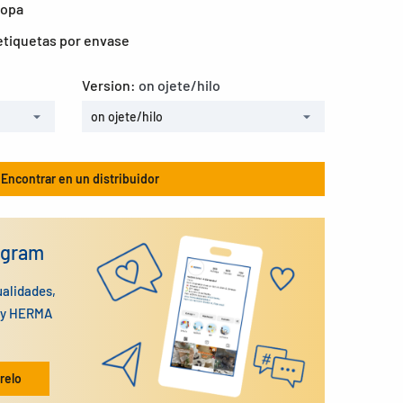
ropa
tiquetas por envase
Version:
on ojete/hilo
on ojete/hilo
Encontrar en un distribuidor
agram
ualidades,
n y HERMA
relo