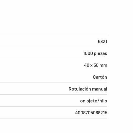
6821
1000 piezas
40 x 50 mm
Cartón
Rotulación manual
on ojete/hilo
4008705068215