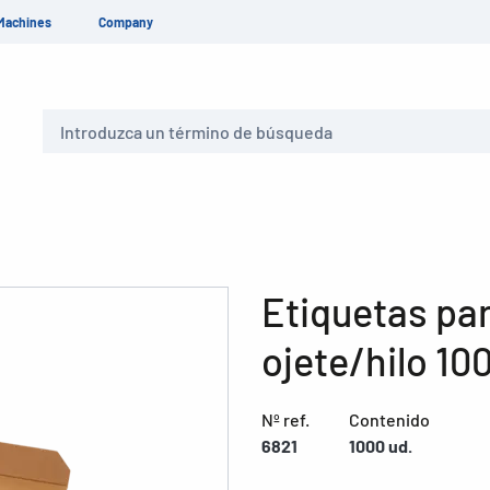
Machines
Company
Buscar
Etiquetas pa
ojete/hilo 10
Nº ref.
Contenido
6821
1000 ud.