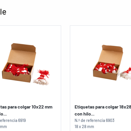
le
tas para colgar 10x22 mm
Etiquetas para colgar 18x
o...
con hilo...
referencia
6919
N.º de referencia
6903
2 mm
18 x 28 mm