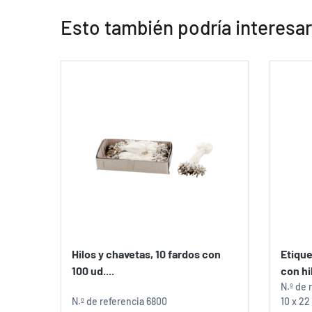
Esto también podría interesar
Hilos y chavetas, 10 fardos con
Etique
100 ud....
con hil
N.º de 
N.º de referencia
6800
10 x 2