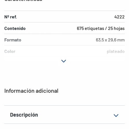
Nº ref.
4222
Contenido
675 etiquetas / 25 hojas
Formato
63,5 x 29,6 mm
Color
plateado
Características de
adherencia extremada
adhesión
Tipo de impresora
Laser, Copy
Información adicional
Forma de las esquinas
redondeadas
Material
Lámina, mate
Descripción
Característica
resistente a la inte
adicional