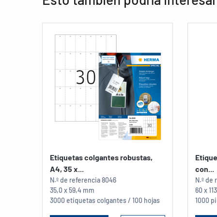
Etiquetas colgantes robustas,
Etique
A4, 35 x...
con...
N.º de referencia
8046
N.º de 
35,0 x 59,4 mm
60 x 1
3000 etiquetas colgantes / 100 hojas
1000 p