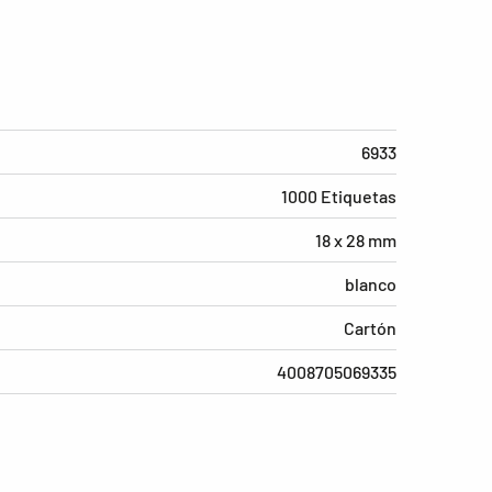
6933
1000 Etiquetas
18 x 28 mm
blanco
Cartón
4008705069335