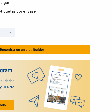
colgar
tiquetas por envase
Encontrar en un distribuidor
agram
ualidades,
n y HERMA
relo