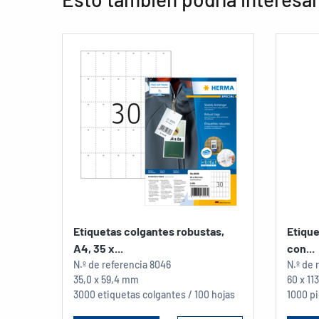
Etiquetas colgantes robustas,
Etique
A4, 35 x...
con...
N.º de referencia
8046
N.º de 
35,0 x 59,4 mm
60 x 1
3000 etiquetas colgantes / 100 hojas
1000 p