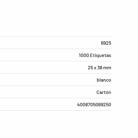
6925
1000 Etiquetas
25 x 38 mm
blanco
Cartón
4008705069250