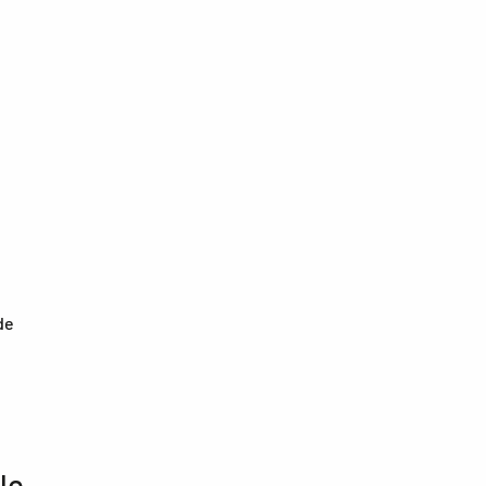
de
le