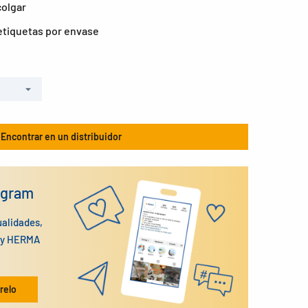
colgar
tiquetas por envase
Encontrar en un distribuidor
agram
ualidades,
n y HERMA
relo