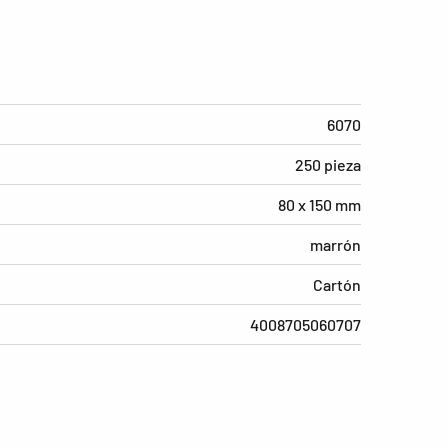
6070
250 pieza
80 x 150 mm
marrón
Cartón
4008705060707