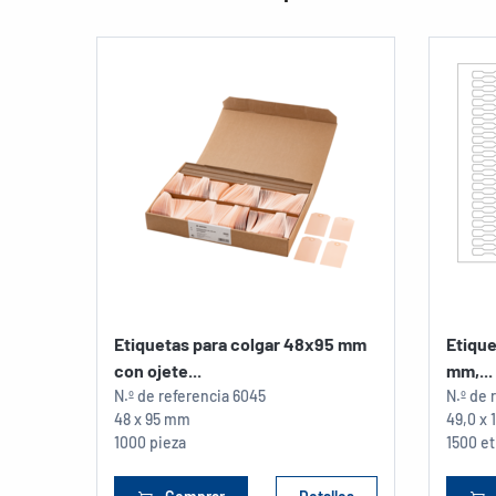
Etiquetas para colgar 48x95 mm
Etique
con ojete...
mm,...
N.º de referencia
6045
N.º de 
48 x 95 mm
49,0 x
1000 pieza
1500 et