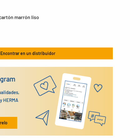
cartón marrón liso
Encontrar en un distribuidor
agram
ualidades,
n y HERMA
relo