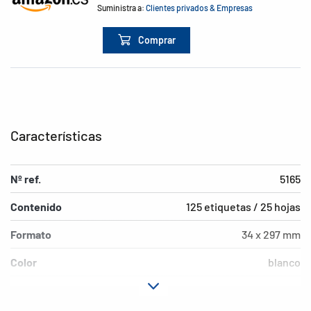
Suministra a:
Clientes privados & Empresas
Comprar
Características
Nº ref.
5165
Contenido
125 etiquetas / 25 hojas
Formato
34 x 297 mm
Color
blanco
Características de
adherencia permanente
adhesión