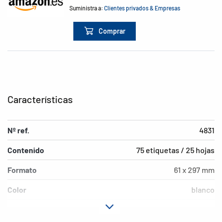
Suministra a:
Clientes privados & Empresas
Comprar
Características
Nº ref.
4831
Contenido
75 etiquetas / 25 hojas
Formato
61 x 297 mm
Color
blanco
Características de
permanent
adhesión