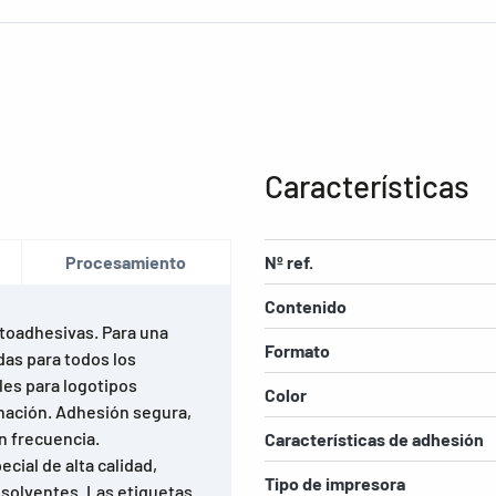
Características
Procesamiento
Nº ref.
Contenido
utoadhesivas. Para una
Formato
das para todos los
les para logotipos
Color
nación. Adhesión segura,
n frecuencia.
Características de adhesión
ial de alta calidad,
Tipo de impresora
 solventes. Las etiquetas