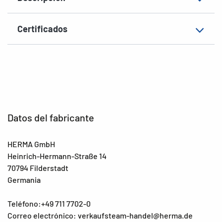
Aptitud de rotulación
Rotulación manual
Certificados
EAN
4008705037549
Datos del fabricante
HERMA GmbH
Heinrich-Hermann-Straße 14
70794 Filderstadt
Germania
Teléfono:+49 711 7702-0
Correo electrónico: verkaufsteam-handel@herma.de