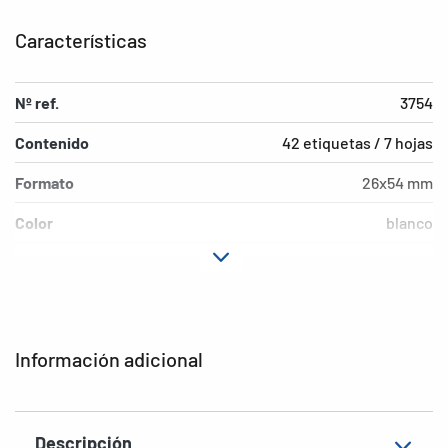
Características
Nº ref.
3754
Contenido
42 etiquetas / 7 hojas
Formato
26x54 mm
Color
blanco
Características de
adherencia permanente
adhesión
Forma de las esquinas
redondeadas
Información adicional
Gramaje
148 g/m²
Grosor
82µ
Descripción
Superficie
mate