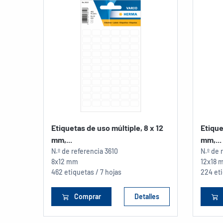
Etiquetas de uso múltiple, 8 x 12
Etique
mm,...
mm,...
N.º de referencia
3610
N.º de 
8x12 mm
12x18 
462 etiquetas / 7 hojas
224 eti
Comprar
Detalles