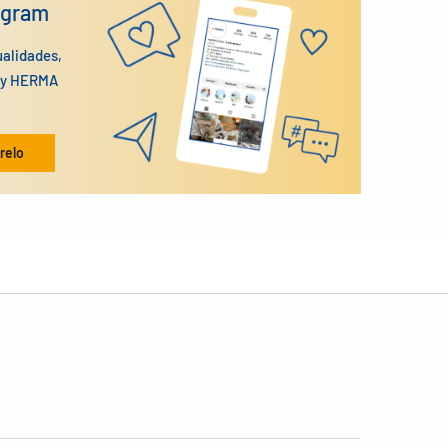
agram
ualidades,
n y HERMA
relo