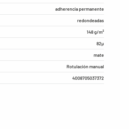
adherencia permanente
redondeadas
148 g/m²
82µ
mate
Rotulación manual
4008705037372