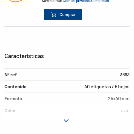
Suministra a:
Clientes privados & Empresas
Comprar
Características
Nº ref.
3693
Contenido
40 etiquetas / 5 hojas
Formato
25x40 mm
Color
azul
Características de
adherencia permanente
adhesión