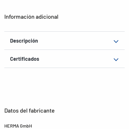
Forma de las esquinas
redondeadas
Información adicional
Gramaje
155 g/m²
Grosor
93µ
Descripción
Superficie
mate
Aptitud de rotulación
Rotulación manual
Certificados
EAN
4008705036931
Datos del fabricante
HERMA GmbH