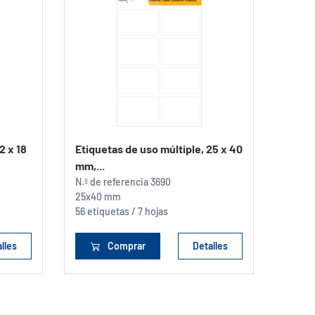
2 x 18
Etiquetas de uso múltiple, 25 x 40
Etiqu
mm,...
mm,..
N.º de referencia
3690
N.º de
25x40 mm
25x40
56 etiquetas / 7 hojas
40 eti
lles
Comprar
Detalles