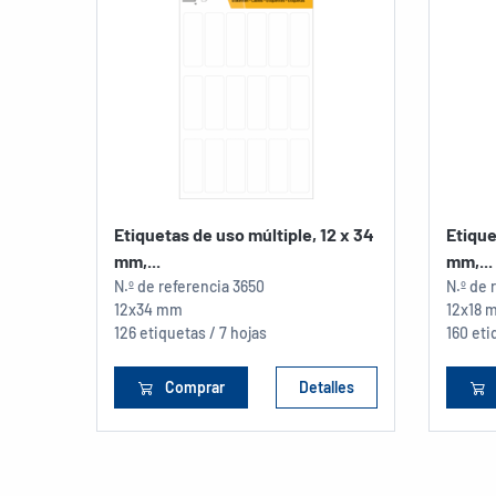
Etiquetas de uso múltiple, 12 x 34
Etique
mm,...
mm,...
N.º de referencia
3650
N.º de 
12x34 mm
12x18 
126 etiquetas / 7 hojas
160 eti
Comprar
Detalles