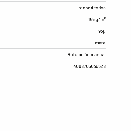
redondeadas
155 g/m²
93µ
mate
Rotulación manual
4008705036528