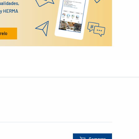
ualidades,
n y HERMA
relo