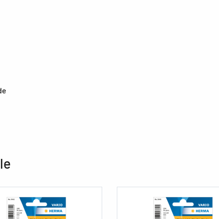
de
le