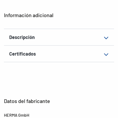
Forma de las esquinas
redondeadas
Información adicional
Gramaje
148 g/m²
Grosor
82µ
Descripción
Superficie
mate
Aptitud de rotulación
Rotulación manual
Certificados
EAN
4008705036108
Datos del fabricante
HERMA GmbH