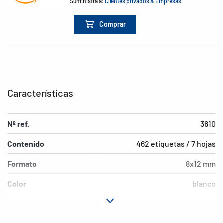
Suministra a:
Clientes privados & Empresas
Comprar
Características
Nº ref.
3610
Contenido
462 etiquetas / 7 hojas
Formato
8x12 mm
Color
blanco
Características de
adherencia permanente
adhesión