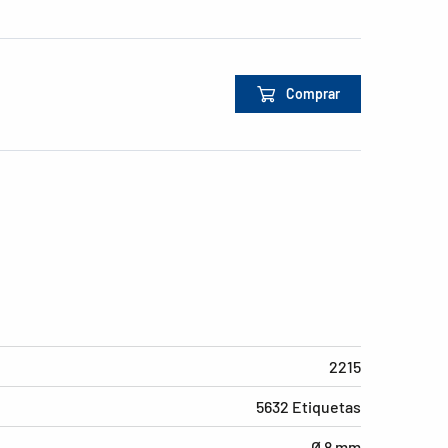
Comprar
2215
5632 Etiquetas
Ø 8 mm