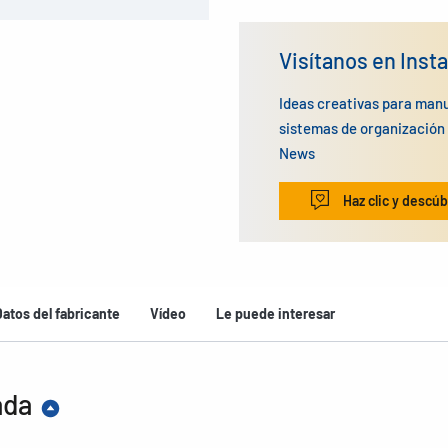
Visítanos en Inst
Ideas creativas para man
sistemas de organizació
News
Haz clic y descúb
Datos del fabricante
Vídeo
Le puede interesar
ada