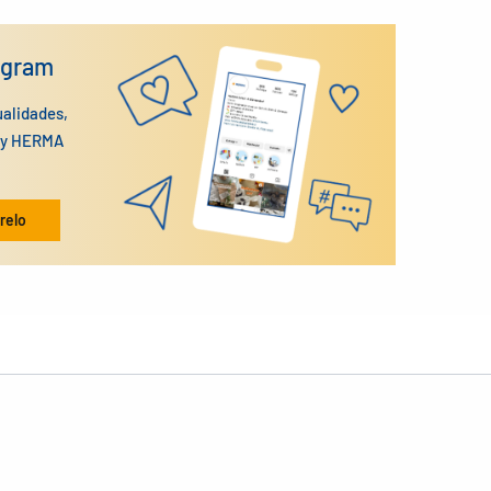
agram
ualidades,
n y HERMA
relo