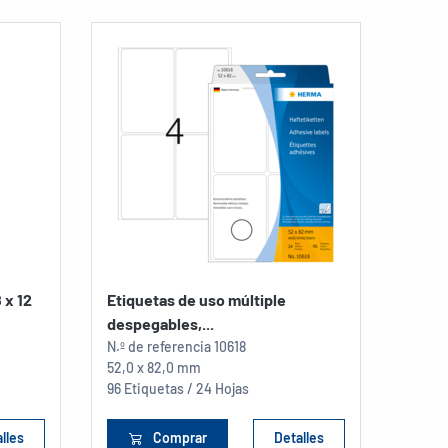
 x 12
Etiquetas de uso múltiple
despegables,...
N.º de referencia
10618
52,0 x 82,0 mm
96 Etiquetas / 24 Hojas
lles
Comprar
Detalles