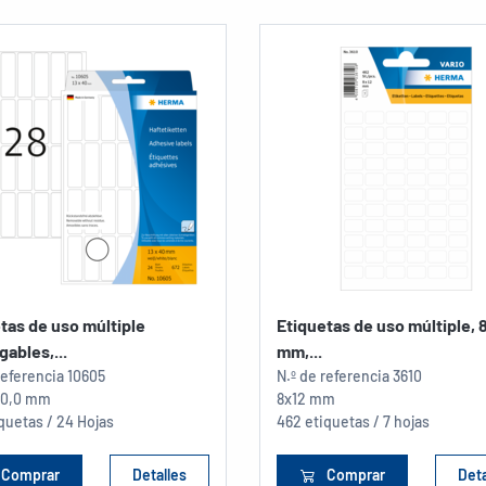
tas de uso múltiple
Etiquetas de uso múltiple, 8
ables,...
mm,...
referencia
10605
N.º de referencia
3610
 40,0 mm
8x12 mm
quetas / 24 Hojas
462 etiquetas / 7 hojas
Comprar
Detalles
Comprar
Deta