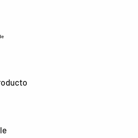
de
roducto
le