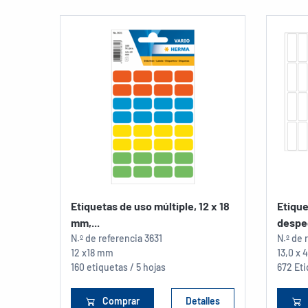
Etiquetas de uso múltiple, 12 x 18
Etique
mm,...
despeg
N.º de referencia
3631
N.º de 
12 x18 mm
13,0 x
160 etiquetas / 5 hojas
672 Eti
Comprar
Detalles