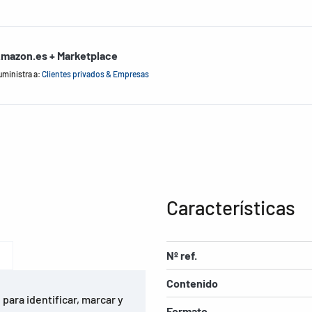
mazon.es + Marketplace
uministra a:
Clientes privados & Empresas
Características
Nº ref.
Contenido
para identificar, marcar y
Formato