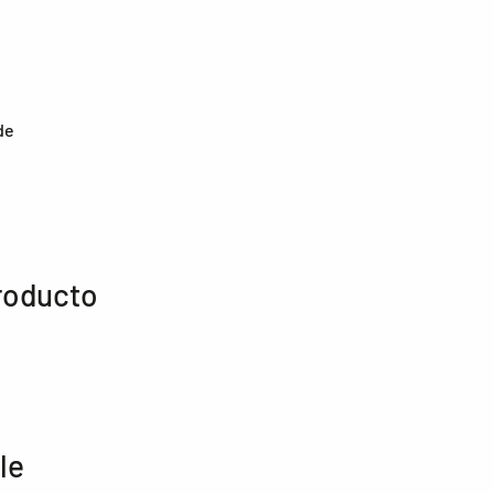
de
roducto
le