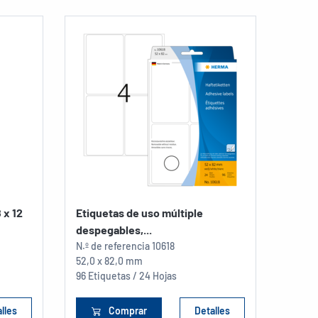
 x 12
Etiquetas de uso múltiple
despegables,...
N.º de referencia
10618
52,0 x 82,0 mm
96 Etiquetas / 24 Hojas
lles
Comprar
Detalles