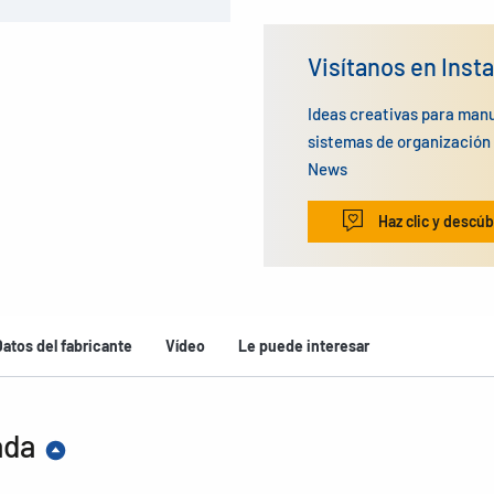
Visítanos en Inst
Ideas creativas para man
sistemas de organizació
News
Haz clic y descúb
Datos del fabricante
Vídeo
Le puede interesar
ada