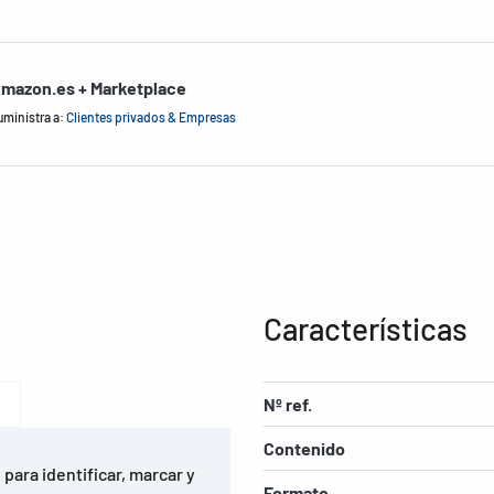
mazon.es + Marketplace
uministra a:
Clientes privados & Empresas
Características
Nº ref.
Contenido
para identificar, marcar y
Formato